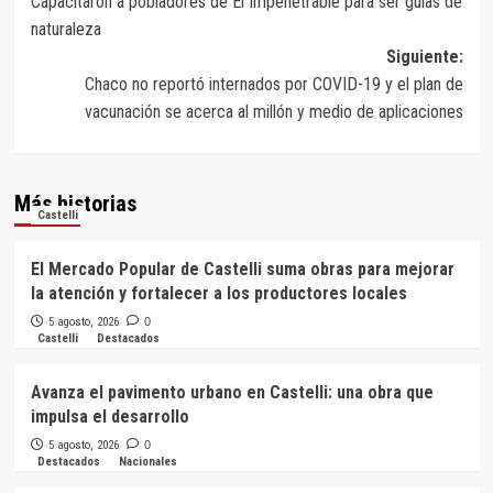
Capacitaron a pobladores de El Impenetrable para ser guías de
de
naturaleza
entradas
Siguiente:
Chaco no reportó internados por COVID-19 y el plan de
vacunación se acerca al millón y medio de aplicaciones
Más historias
Castelli
El Mercado Popular de Castelli suma obras para mejorar
la atención y fortalecer a los productores locales
5 agosto, 2026
0
Castelli
Destacados
Avanza el pavimento urbano en Castelli: una obra que
impulsa el desarrollo
5 agosto, 2026
0
Destacados
Nacionales