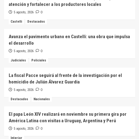
atención y fortalecer a los productores locales
5 agosto, 2026
0
Castelli
Destacados
Avanza el pavimento urbano en Castelli: una obra que impulsa
el desarrollo
5 agosto, 2026
0
Judiciales
Policiales
La fiscal Pacce seguirá al frente de la investigación por el
homicidio de Julián Álvarez Guardia
5 agosto, 2026
0
Destacados
Nacionales
El papa León XIV realizará en noviembre su primera gira por
América Latina con visitas a Uruguay, Argentina y Perú
5 agosto, 2026
0
Interior