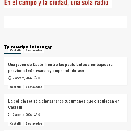
Te pueden interesar
Castelli
Destacados
Una joven de Castelli entre las postulantes a embajadora
provincial «Artesanas y emprendedoras»
7 agosto, 2026
0
Castelli
Destacados
La policía retiró a chatarreros tucumanos que circulaban en
Castelli
7 agosto, 2026
0
Castelli
Destacados