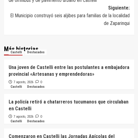
de ómnibus y de pavimento urbano en Castelli
entradas
Siguiente:
El Municipio construyó seis aljibes para familias de la localidad
de Zaparinqui
Más historias
Castelli
Destacados
Una joven de Castelli entre las postulantes a embajadora
provincial «Artesanas y emprendedoras»
7 agosto, 2026
0
Castelli
Destacados
La policía retiró a chatarreros tucumanos que circulaban
en Castelli
7 agosto, 2026
0
Castelli
Destacados
Comenzaron en Castelli las Jornadas Apícolas del