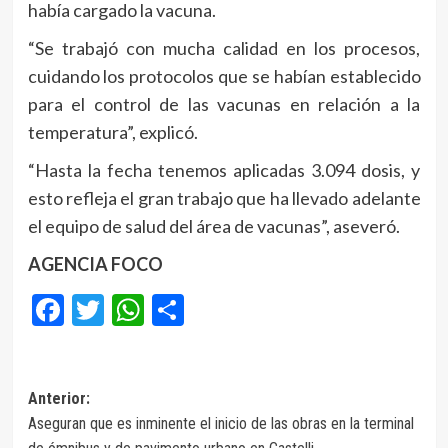
había cargado la vacuna.
“Se trabajó con mucha calidad en los procesos,
cuidando los protocolos que se habían establecido
para el control de las vacunas en relación a la
temperatura”, explicó.
“Hasta la fecha tenemos aplicadas 3.094 dosis, y
esto refleja el gran trabajo que ha llevado adelante
el equipo de salud del área de vacunas”, aseveró.
AGENCIA FOCO
Facebook
Twitter
WhatsApp
Compartir
Navegación
Anterior:
Aseguran que es inminente el inicio de las obras en la terminal
de