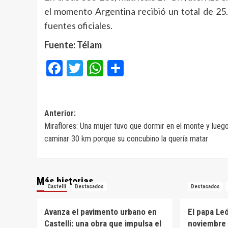
el momento Argentina recibió un total de 25
fuentes oficiales.
Fuente: Télam
Facebook
Twitter
WhatsApp
Compartir
Navegación
Anterior:
Miraflores: Una mujer tuvo que dormir en el monte y lueg
de
caminar 30 km porque su concubino la quería matar
entradas
Más historias
Castelli
Destacados
Destacados
Avanza el pavimento urbano en
El papa Leó
Castelli: una obra que impulsa el
noviembre 