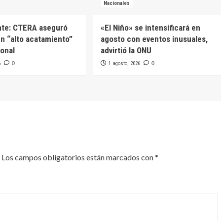
Nacionales
nte: CTERA aseguró
«El Niño» se intensificará en
n “alto acatamiento”
agosto con eventos inusuales,
ional
advirtió la ONU
6
0
1 agosto, 2026
0
Los campos obligatorios están marcados con
*