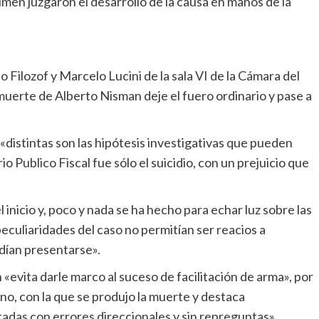
rimen juzgaron el desarrollo de la causa en manos de la
 Filozof y Marcelo Lucini de la sala VI de la Cámara del
 muerte de Alberto Nisman deje el fuero ordinario y pase a
 «distintas son las hipótesis investigativas que pueden
o Publico Fiscal fue sólo el suicidio, con un prejuicio que
 inicio y, poco y nada se ha hecho para echar luz sobre las
peculiaridades del caso no permitían ser reacios a
dían presentarse».
n «evita darle marco al suceso de facilitación de arma», por
o, con la que se produjo la muerte y destaca
adas con errores direccionales y sin repreguntas».