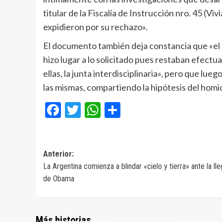
titular de la Fiscalía de Instrucción nro. 45 (Vi
expidieron por su rechazo».
El documento también deja constancia que «el 
hizo lugar a lo solicitado pues restaban efectu
ellas, la junta interdisciplinaria», pero que lue
las mismas, compartiendo la hipótesis del homi
Facebook
Twitter
WhatsApp
Compartir
Navegación
Anterior:
La Argentina comienza a blindar «cielo y tierra» ante la ll
de
de Obama
entradas
Más historias