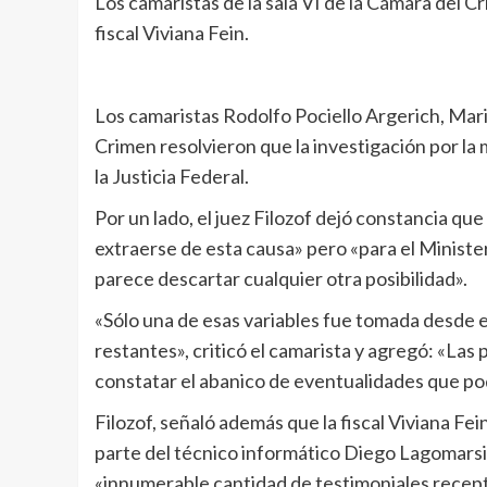
Los camaristas de la sala VI de la Cámara del C
fiscal Viviana Fein.
Los camaristas Rodolfo Pociello Argerich, Mario
Crimen resolvieron que la investigación por la
la Justicia Federal.
Por un lado, el juez Filozof dejó constancia que
extraerse de esta causa» pero «para el Ministeri
parece descartar cualquier otra posibilidad».
«Sólo una de esas variables fue tomada desde el
restantes», criticó el camarista y agregó: «Las 
constatar el abanico de eventualidades que po
Filozof, señaló además que la fiscal Viviana Fei
parte del técnico informático Diego Lagomarsin
«innumerable cantidad de testimoniales recept