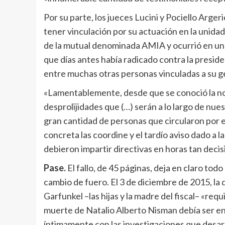
Por su parte, los jueces Lucini y Pociello Arger
tener vinculación por su actuación en la unidad
de la mutual denominada AMIA y ocurrió en un m
que días antes había radicado contra la preside
entre muchas otras personas vinculadas a su g
«Lamentablemente, desde que se conoció la not
desprolijidades que (…) serán a lo largo de nue
gran cantidad de personas que circularon por e
concreta las coordine y el tardío aviso dado a l
debieron impartir directivas en horas tan decisi
Pase.
El fallo, de 45 páginas, deja en claro tod
cambio de fuero. El 3 de diciembre de 2015, la
Garfunkel –las hijas y la madre del fiscal– «req
muerte de Natalio Alberto Nisman debía ser en
íntimamente con las investigaciones que desarr