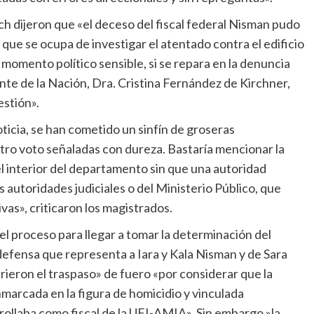
ich dijeron que «el deceso del fiscal federal Nisman pudo
 que se ocupa de investigar el atentado contra el edificio
omento político sensible, si se repara en la denuncia
nte de la Nación, Dra. Cristina Fernández de Kirchner,
estión».
icia, se han cometido un sinfín de groseras
stro voto señaladas con dureza. Bastaría mencionar la
l interior del departamento sin que una autoridad
as autoridades judiciales o del Ministerio Público, que
vas», criticaron los magistrados.
o el proceso para llegar a tomar la determinación del
 defensa que representa a Iara y Kala Nisman y de Sara
uirieron el traspaso» de fuero «por considerar que la
marcada en la figura de homicidio y vinculada
ollaba como fiscal de la UFI-AMIA». Sin embargo,»la