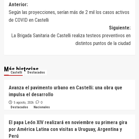
Navegación
Anterior:
Según las proyecciones, serían más de 2 mil los casos activos
de
de COVID en Castelli
entradas
Siguiente:
La Brigada Sanitaria de Castelli realiza testeos preventivos en
distintos puntos de la ciudad
Más historias
Castelli
Destacados
Avanza el pavimento urbano en Castelli: una obra que
impulsa el desarrollo
5 agosto, 2026
0
Destacados
Nacionales
El papa León XIV realizará en noviembre su primera gira
por América Latina con visitas a Uruguay, Argentina y
Perú