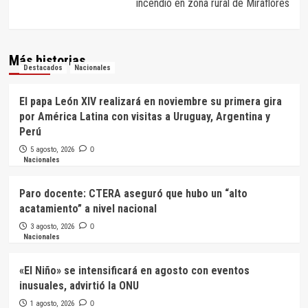
incendio en zona rural de Miraflores
Más historias
Destacados
Nacionales
El papa León XIV realizará en noviembre su primera gira
por América Latina con visitas a Uruguay, Argentina y
Perú
5 agosto, 2026
0
Nacionales
Paro docente: CTERA aseguró que hubo un “alto
acatamiento” a nivel nacional
3 agosto, 2026
0
Nacionales
«El Niño» se intensificará en agosto con eventos
inusuales, advirtió la ONU
1 agosto, 2026
0