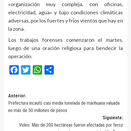
«organización muy compleja, con oficinas,
electricidad, agua» y bajo condiciones climáticas
adversas, por los fuertes y fríos vientos que hay en
la zona.
Los trabajos forenses comenzaron el martes,
luego de una oración religiosa para bendecir la
operación.
Facebook
Twitter
WhatsApp
Compartir
Navegación
Anterior:
Prefectura incautó casi media tonelada de marihuana valuada
de
en más de 50 millones de pesos
entradas
Siguiente:
Video: Más de 200 hectáreas fueron afectadas por feroz