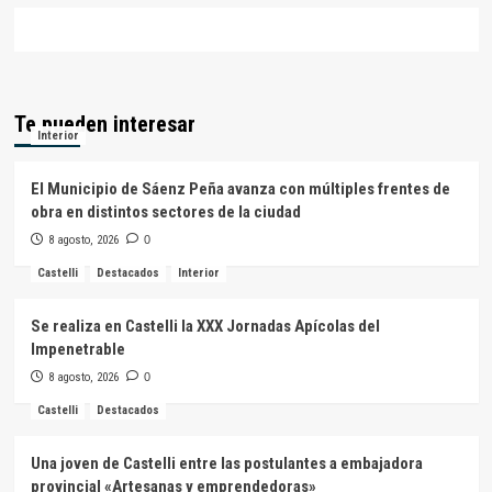
Te pueden interesar
Interior
El Municipio de Sáenz Peña avanza con múltiples frentes de
obra en distintos sectores de la ciudad
8 agosto, 2026
0
Castelli
Destacados
Interior
Se realiza en Castelli la XXX Jornadas Apícolas del
Impenetrable
8 agosto, 2026
0
Castelli
Destacados
Una joven de Castelli entre las postulantes a embajadora
provincial «Artesanas y emprendedoras»