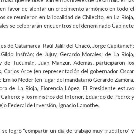
trías» que se observan en los niveles de desarrollo en las
n en favor de alentar un crecimiento armónico en todo el
os se reunieron en la localidad de Chilecito, en La Rioja,
 cuales se celebrarán encuentros del denominado Gabinete
es de Catamarca, Raúl Jalil; del Chaco, Jorge Capitanich;
Gildo Insfrán; de Jujuy, Gerardo Morales; de La Rioja,
 y de Tucumán, Juan Manzur. Además, participaron los
s, Carlos Arce (en representación del gobernador Oscar
sé Emilio Neder (en lugar del mandatario Gerardo Zamora,
ora de La Rioja, Florencia López. El Presidente estuvo
afiero; y los ministros del Interior, Eduardo de Pedro; y
sejo Federal de Inversión, Ignacio Lamothe.
e se logró “compartir un día de trabajo muy fructífero” y