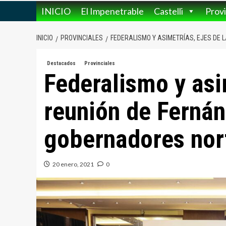
INICIO
El Impenetrable
Castelli
Provi
INICIO
PROVINCIALES
FEDERALISMO Y ASIMETRÍAS, EJES DE
Destacados
Provinciales
Federalismo y asim
reunión de Fernán
gobernadores nor
20 enero, 2021
0