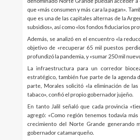
denominado Norte Grande puedan acceder a «un
que «más consumen y más cara la pagan». Tamb
que es una de las capitales alternas de la Argen
subsidios», así como «los fondos fiduciarios pro
Además, se analizó en el encuentro «la reduc
objetivo de «recuperar 65 mil puestos perdid
profundizó la pandemia, y «sumar 250 mil nuevo
La infraestructura para un corredor bioc
estratégico, también fue parte de la agenda 
parte, Morales solicitó «la eliminación de la
tabaco», confió el propio gobernador jujeño.
En tanto Jalil señaló que cada provincia «ti
agregó: «Como región tenemos todavía más 
crecimiento del Norte Grande generando má
gobernador catamarqueño.