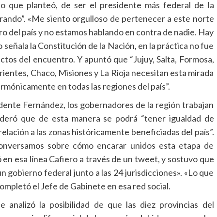
lo que planteó, de ser el presidente más federal de la
rando”. «Me siento orgulloso de pertenecer a este norte
ro del país y no estamos hablando en contra de nadie. Hay
o señala la Constitución de la Nación, en la práctica no fue
actos del encuentro. Y apuntó que “Jujuy, Salta, Formosa,
ientes, Chaco, Misiones y La Rioja necesitan esta mirada
rmónicamente en todas las regiones del país”.
sidente Fernández, los gobernadores de la región trabajan
sideró que de esta manera se podrá “tener igualdad de
elación a las zonas históricamente beneficiadas del país”.
onversamos sobre cómo encarar unidos esta etapa de
ó en esa línea Cafiero a través de un tweet, y sostuvo que
 gobierno federal junto a las 24 jurisdicciones». «Lo que
ompletó el Jefe de Gabinete en esa red social.
 analizó la posibilidad de que las diez provincias del