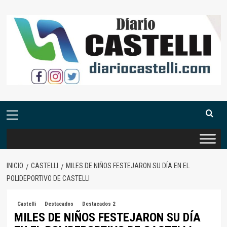
Saltar
al
contenido
Menú
primario
INICIO
CASTELLI
MILES DE NIÑOS FESTEJARON SU DÍA EN EL
POLIDEPORTIVO DE CASTELLI
Castelli
Destacados
Destacados 2
MILES DE NIÑOS FESTEJARON SU DÍA