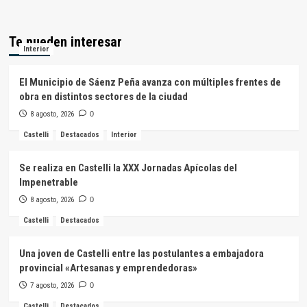
Te pueden interesar
Interior
El Municipio de Sáenz Peña avanza con múltiples frentes de
obra en distintos sectores de la ciudad
8 agosto, 2026
0
Castelli
Destacados
Interior
Se realiza en Castelli la XXX Jornadas Apícolas del
Impenetrable
8 agosto, 2026
0
Castelli
Destacados
Una joven de Castelli entre las postulantes a embajadora
provincial «Artesanas y emprendedoras»
7 agosto, 2026
0
Castelli
Destacados