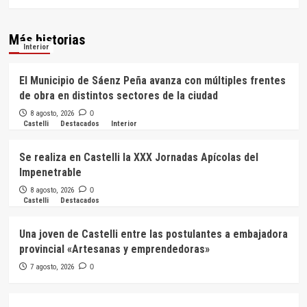
Más historias
Interior
El Municipio de Sáenz Peña avanza con múltiples frentes
de obra en distintos sectores de la ciudad
8 agosto, 2026
0
Castelli
Destacados
Interior
Se realiza en Castelli la XXX Jornadas Apícolas del
Impenetrable
8 agosto, 2026
0
Castelli
Destacados
Una joven de Castelli entre las postulantes a embajadora
provincial «Artesanas y emprendedoras»
7 agosto, 2026
0