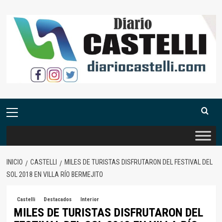
Saltar
al
contenido
Menú
primario
INICIO
CASTELLI
MILES DE TURISTAS DISFRUTARON DEL FESTIVAL DEL
SOL 2018 EN VILLA RÍO BERMEJITO
Castelli
Destacados
Interior
MILES DE TURISTAS DISFRUTARON DEL