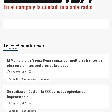
Te pueden interesar
Interior
El Municipio de Sáenz Peña avanza con múltiples frentes de
obra en distintos sectores de la ciudad
8 agosto, 2026
0
Castelli
Destacados
Interior
Se realiza en Castelli la XXX Jornadas Apícolas del
Impenetrable
8 agosto, 2026
0
Castelli
Destacados