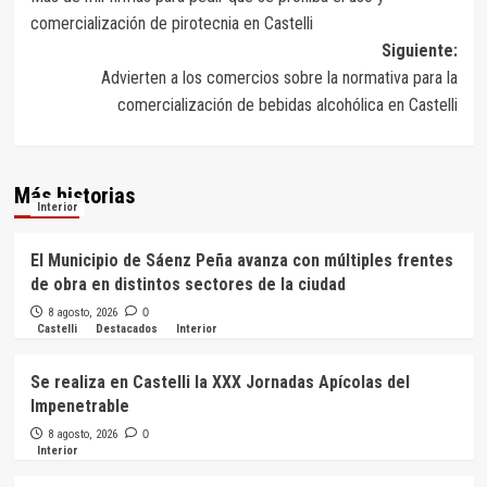
de
comercialización de pirotecnia en Castelli
entradas
Siguiente:
Advierten a los comercios sobre la normativa para la
comercialización de bebidas alcohólica en Castelli
Más historias
Interior
El Municipio de Sáenz Peña avanza con múltiples frentes
de obra en distintos sectores de la ciudad
8 agosto, 2026
0
Castelli
Destacados
Interior
Se realiza en Castelli la XXX Jornadas Apícolas del
Impenetrable
8 agosto, 2026
0
Interior