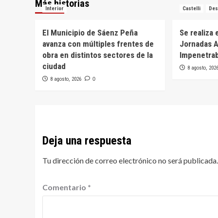
Más historias
Interior
Castelli
Des
El Municipio de Sáenz Peña
Se realiza 
avanza con múltiples frentes de
Jornadas A
obra en distintos sectores de la
Impenetra
ciudad
8 agosto, 202
8 agosto, 2026
0
Deja una respuesta
Tu dirección de correo electrónico no será publicada.
Comentario
*