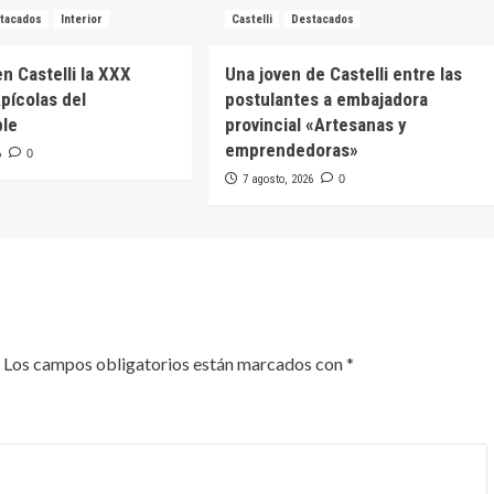
tacados
Interior
Castelli
Destacados
en Castelli la XXX
Una joven de Castelli entre las
pícolas del
postulantes a embajadora
ble
provincial «Artesanas y
emprendedoras»
6
0
7 agosto, 2026
0
Los campos obligatorios están marcados con
*