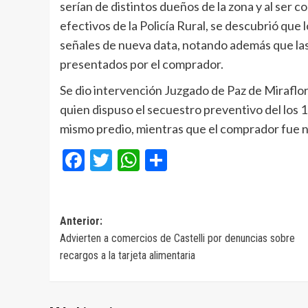
serían de distintos dueños de la zona y al ser 
efectivos de la Policía Rural, se descubrió qu
señales de nueva data, notando además que las
presentados por el comprador.
Se dio intervención Juzgado de Paz de Miraflor
quien dispuso el secuestro preventivo del los 
mismo predio, mientras que el comprador fue no
Facebook
Twitter
WhatsApp
Compartir
Navegación
Anterior:
Advierten a comercios de Castelli por denuncias sobre
de
recargos a la tarjeta alimentaria
entradas