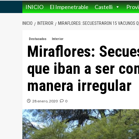
INICIO
El Impenetrable
Castelli
Provi
INICIO
INTERIOR
MIRAFLORES: SECUESTRARON 15 VACUNOS Q
Destacados
Interior
Miraflores: Secue
que iban a ser co
manera irregular
28 enero, 2020
0