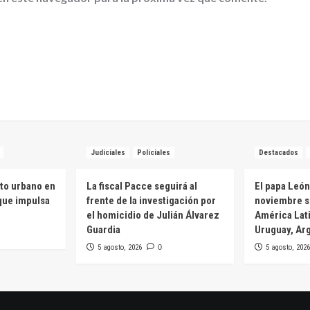
Judiciales
Policiales
Destacados
to urbano en
La fiscal Pacce seguirá al
El papa León
 que impulsa
frente de la investigación por
noviembre s
el homicidio de Julián Álvarez
América Lati
Guardia
Uruguay, Arg
5 agosto, 2026
0
5 agosto, 2026