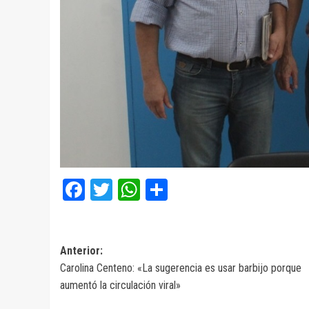
Facebook
Twitter
WhatsApp
Compartir
Navegación
Anterior:
Carolina Centeno: «La sugerencia es usar barbijo porque
de
aumentó la circulación viral»
entradas