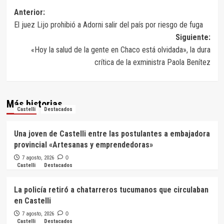
Navegación
Anterior:
El juez Lijo prohibió a Adorni salir del país por riesgo de fuga
de
Siguiente:
entradas
«Hoy la salud de la gente en Chaco está olvidada», la dura
crítica de la exministra Paola Benítez
Más historias
Castelli
Destacados
Una joven de Castelli entre las postulantes a embajadora
provincial «Artesanas y emprendedoras»
7 agosto, 2026
0
Castelli
Destacados
La policía retiró a chatarreros tucumanos que circulaban
en Castelli
7 agosto, 2026
0
Castelli
Destacados