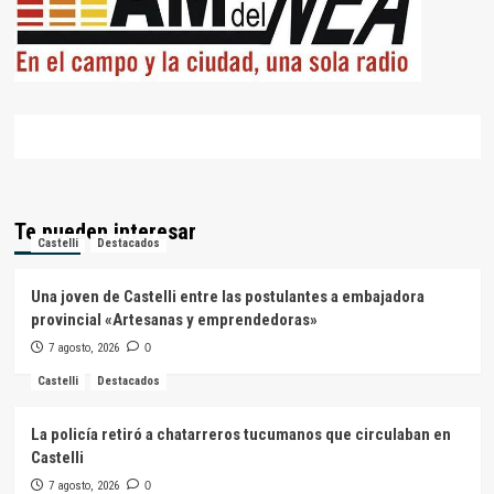
Te pueden interesar
Castelli
Destacados
Una joven de Castelli entre las postulantes a embajadora
provincial «Artesanas y emprendedoras»
7 agosto, 2026
0
Castelli
Destacados
La policía retiró a chatarreros tucumanos que circulaban en
Castelli
7 agosto, 2026
0