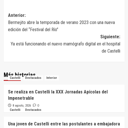
Navegación
Anterior:
Bermejito abre la temporada de verano 2023 con una nueva
de
edición del “Festival del Río”
entradas
Siguiente:
Ya está funcionando el nuevo mamógrafo digital en el hospital
de Castelli
Más historias
Castelli
Destacados
Interior
Se realiza en Castelli la XXX Jornadas Apícolas del
Impenetrable
8 agosto, 2026
0
Castelli
Destacados
Una joven de Castelli entre las postulantes a embajadora