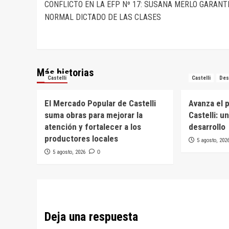
CONFLICTO EN LA EFP Nº 17: SUSANA MERLO GARANT
de
NORMAL DICTADO DE LAS CLASES
entradas
Más historias
Castelli
Castelli
Des
El Mercado Popular de Castelli
Avanza el 
suma obras para mejorar la
Castelli: u
atención y fortalecer a los
desarrollo
productores locales
5 agosto, 202
5 agosto, 2026
0
Deja una respuesta