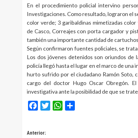
En el procedimiento policial intervino perso
Investigaciones. Como resultado, lograron el 
color verde; 3 garibaldinas mimetizadas col
de Casco, Correajes con porta cargador y pist
también una importante cantidad de cartuchos
Según confirmaron fuentes policiales, se trat
Los dos jóvenes detenidos son oriundos de la
policía llegó hasta el lugar en el marco de una i
hurto sufrido por el ciudadano Ramón Soto, co
cargo del doctor Hugo Oscar Obregón. El 
investigativa ante la posibilidad de que se tra
Facebook
Twitter
WhatsApp
Compartir
Navegación
Anterior: