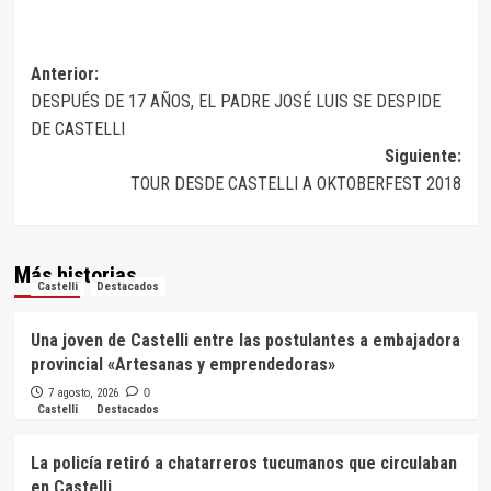
Navegación
Anterior:
DESPUÉS DE 17 AÑOS, EL PADRE JOSÉ LUIS SE DESPIDE
de
DE CASTELLI
entradas
Siguiente:
TOUR DESDE CASTELLI A OKTOBERFEST 2018
Más historias
Castelli
Destacados
Una joven de Castelli entre las postulantes a embajadora
provincial «Artesanas y emprendedoras»
7 agosto, 2026
0
Castelli
Destacados
La policía retiró a chatarreros tucumanos que circulaban
en Castelli