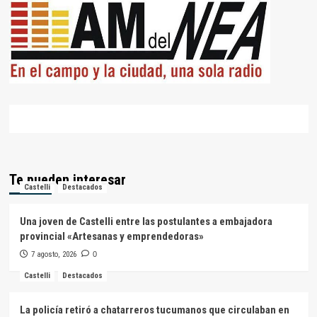
Te pueden interesar
Castelli
Destacados
Una joven de Castelli entre las postulantes a embajadora
provincial «Artesanas y emprendedoras»
7 agosto, 2026
0
Castelli
Destacados
La policía retiró a chatarreros tucumanos que circulaban en