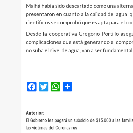
Malhá había sido descartado como una alterna
presentaron en cuanto a la calidad del agua q
científicos se comprobó que es apta para el co
Desde la cooperativa Gregorio Portillo asegu
complicaciones que está generando el compo
no suba el nivel de agua, van a ser fundamentale
Facebook
Twitter
WhatsApp
Compartir
Navegación
Anterior:
El Gobierno les pagará un subsidio de $15.000 a las famili
de
las víctimas del Coronavirus