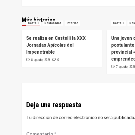
entradas
Más historias
Castelli
Destacados
Interior
Castelli
Des
Se realiza en Castelli la XXX
Una joven d
Jornadas Apícolas del
postulante
Impenetrable
provincial
emprended
8 agosto, 2026
0
7 agosto, 202
Deja una respuesta
Tu dirección de correo electrónico no será publicada.
Comentario
*