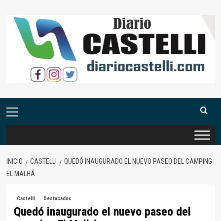
Saltar
al
contenido
Menú
primario
INICIO
CASTELLI
QUEDÓ INAUGURADO EL NUEVO PASEO DEL CAMPING
EL MALHÁ
Castelli
Destacados
Quedó inaugurado el nuevo paseo del