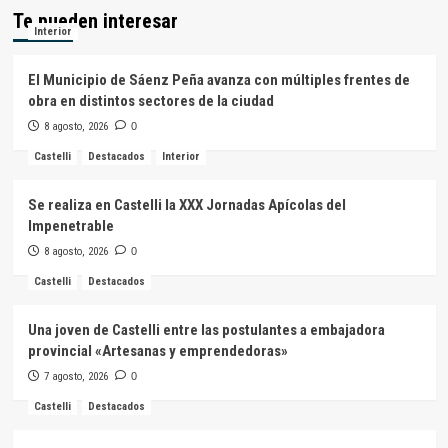
Te pueden interesar
Interior
El Municipio de Sáenz Peña avanza con múltiples frentes de
obra en distintos sectores de la ciudad
8 agosto, 2026
0
Castelli
Destacados
Interior
Se realiza en Castelli la XXX Jornadas Apícolas del
Impenetrable
8 agosto, 2026
0
Castelli
Destacados
Una joven de Castelli entre las postulantes a embajadora
provincial «Artesanas y emprendedoras»
7 agosto, 2026
0
Castelli
Destacados