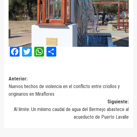
Facebook
Twitter
WhatsApp
Compartir
Navegación
Anterior:
Nuevos hechos de violencia en el conflicto entre criollos y
de
originarios en Miraflores
entradas
Siguiente:
Al límite: Un mínimo caudal de agua del Bermejo abastece al
acueducto de Puerto Lavalle