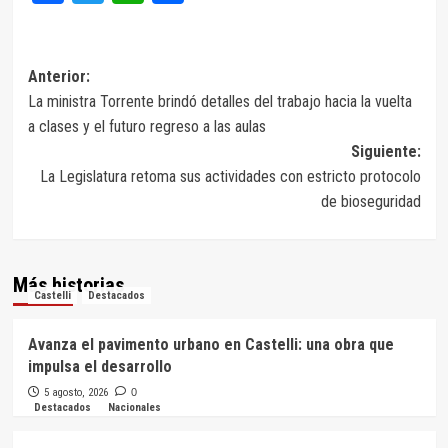
Navegación
Anterior:
La ministra Torrente brindó detalles del trabajo hacia la vuelta
de
a clases y el futuro regreso a las aulas
entradas
Siguiente:
La Legislatura retoma sus actividades con estricto protocolo
de bioseguridad
Más historias
Castelli
Destacados
Avanza el pavimento urbano en Castelli: una obra que
impulsa el desarrollo
5 agosto, 2026
0
Destacados
Nacionales