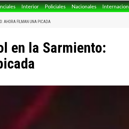
nciales
Interior
Policiales
Nacionales
Internacion
TO: AHORA FILMAN UNA PICADA
ol en la Sarmiento:
picada