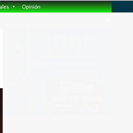
ales
Opinión