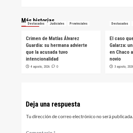
entradas
Más historias
Destacados
Judiciales
Provinciales
Destacados
Crimen de Matías Álvarez
El caso qu
Guardia: su hermana advierte
Galarza: u
que la acusada tuvo
en Chaco a
intencionalidad
novio
4 agosto, 2026
0
3 agosto, 202
Deja una respuesta
Tu dirección de correo electrónico no será publicada.
Comentario
*