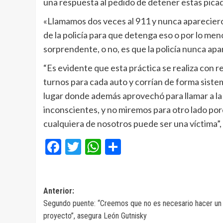
una respuesta al pedido de detener estas pica
«Llamamos dos veces al 911 y nunca apareciero
de la policía para que detenga eso o por lo men
sorprendente, o no, es que la policía nunca apar
“Es evidente que esta práctica se realiza con
turnos para cada auto y corrían de forma sistemá
lugar donde además aprovechó para llamar a l
inconscientes, y no miremos para otro lado po
cualquiera de nosotros puede ser una víctima”,
Facebook
Twitter
WhatsApp
Compartir
Navegación
Anterior:
Segundo puente: “Creemos que no es necesario hacer un
de
proyecto”, asegura León Gutnisky