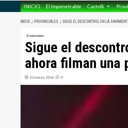
INICIO
El Impenetrable
Castelli
Provi
INICIO
PROVINCIALES
SIGUE EL DESCONTROL EN LA SARMIEN
Provinciales
Sigue el descontr
ahora filman una 
31 marzo, 2016
0