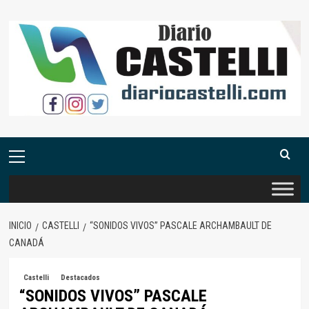
Saltar
al
contenido
Menú
primario
INICIO
CASTELLI
“SONIDOS VIVOS” PASCALE ARCHAMBAULT DE
CANADÁ
Castelli
Destacados
“SONIDOS VIVOS” PASCALE