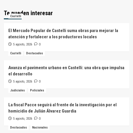
Te pueden interesar
Castelli
El Mercado Popular de Castelli suma obras para mejorar la
atención y fortalecer a los productores locales
5 agosto, 2026
0
Castelli
Destacados
Avanza el pavimento urbano en Castelli: una obra que impulsa
el desarrollo
5 agosto, 2026
0
Judiciales
Policiales
La fiscal Pacce seguirá al frente de la investigación por el
homicidio de Julián Álvarez Guardia
5 agosto, 2026
0
Destacados
Nacionales