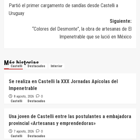
Partió el primer cargamento de sandías desde Castelli a
de
Uruguay
entradas
Siguiente:
“Colores del Desmonte”, la obra de artesanas de El
Impenetrable que se lució en México
Más historias
Castelli
Destacados
Interior
Se realiza en Castelli la XXX Jornadas Apícolas del
Impenetrable
8 agosto, 2026
0
Castelli
Destacados
Una joven de Castelli entre las postulantes a embajadora
provincial «Artesanas y emprendedoras»
7 agosto, 2026
0
Castelli
Destacados