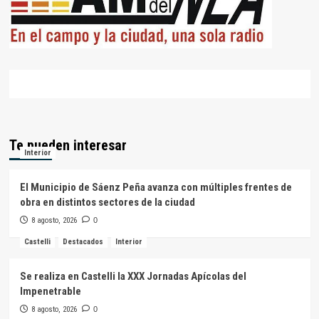
Te pueden interesar
Interior
El Municipio de Sáenz Peña avanza con múltiples frentes de
obra en distintos sectores de la ciudad
8 agosto, 2026
0
Castelli
Destacados
Interior
Se realiza en Castelli la XXX Jornadas Apícolas del
Impenetrable
8 agosto, 2026
0