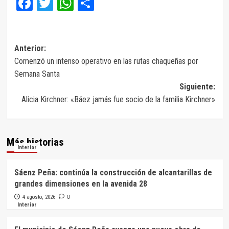
Facebook
Twitter
WhatsApp
Compartir
Navegación
Anterior:
Comenzó un intenso operativo en las rutas chaqueñas por
de
Semana Santa
entradas
Siguiente:
Alicia Kirchner: «Báez jamás fue socio de la familia Kirchner»
Más historias
Interior
Sáenz Peña: continúa la construcción de alcantarillas de
grandes dimensiones en la avenida 28
4 agosto, 2026
0
Interior