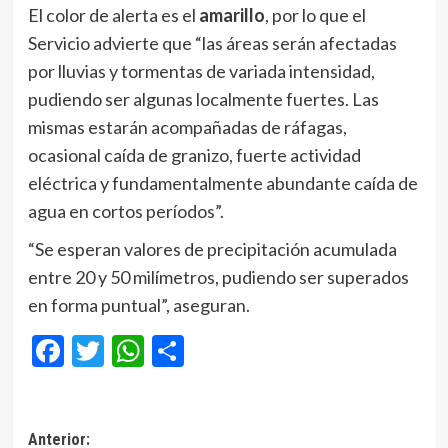
El color de alerta es el
amarillo
, por lo que el
Servicio advierte que “las áreas serán afectadas
por lluvias y tormentas de variada intensidad,
pudiendo ser algunas localmente fuertes. Las
mismas estarán acompañadas de ráfagas,
ocasional caída de granizo, fuerte actividad
eléctrica y fundamentalmente abundante caída de
agua en cortos períodos”.
“Se esperan valores de precipitación acumulada
entre 20 y 50 milímetros, pudiendo ser superados
en forma puntual”, aseguran.
Facebook
Twitter
WhatsApp
Compartir
Navegación
Anterior: