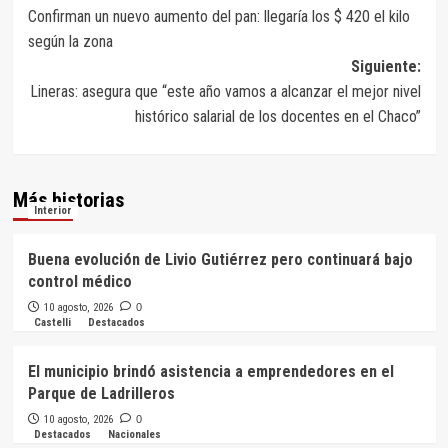
Confirman un nuevo aumento del pan: llegaría los $ 420 el kilo
de
según la zona
entradas
Siguiente:
Lineras: asegura que “este año vamos a alcanzar el mejor nivel
histórico salarial de los docentes en el Chaco”
Más historias
Interior
Buena evolución de Livio Gutiérrez pero continuará bajo
control médico
10 agosto, 2026
0
Castelli
Destacados
El municipio brindó asistencia a emprendedores en el
Parque de Ladrilleros
10 agosto, 2026
0
Destacados
Nacionales