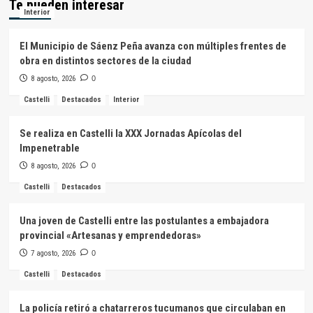
Te pueden interesar
Interior
El Municipio de Sáenz Peña avanza con múltiples frentes de
obra en distintos sectores de la ciudad
8 agosto, 2026
0
Castelli
Destacados
Interior
Se realiza en Castelli la XXX Jornadas Apícolas del
Impenetrable
8 agosto, 2026
0
Castelli
Destacados
Una joven de Castelli entre las postulantes a embajadora
provincial «Artesanas y emprendedoras»
7 agosto, 2026
0
Castelli
Destacados
La policía retiró a chatarreros tucumanos que circulaban en