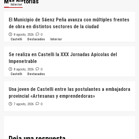
Más historias
Interior
El Municipio de Sáenz Peña avanza con múltiples frentes
de obra en distintos sectores de la ciudad
8 agosto, 2026
0
Castelli
Destacados
Interior
Se realiza en Castelli la XXX Jornadas Apícolas del
Impenetrable
8 agosto, 2026
0
Castelli
Destacados
Una joven de Castelli entre las postulantes a embajadora
provincial «Artesanas y emprendedoras»
7 agosto, 2026
0
Deja una respuesta