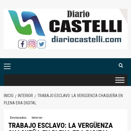
Saltar
al
contenido
Menú
primario
INICIO
INTERIOR
TRABAJO ESCLAVO: LA VERGÜENZA CHAQUEÑA EN
PLENA ERA DIGITAL
Destacados
Interior
TRABAJO ESCLAVO: LA VERGÜENZA