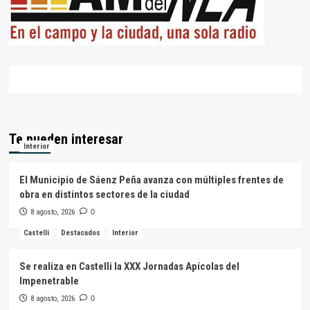
Te pueden interesar
Interior
El Municipio de Sáenz Peña avanza con múltiples frentes de
obra en distintos sectores de la ciudad
8 agosto, 2026
0
Castelli
Destacados
Interior
Se realiza en Castelli la XXX Jornadas Apícolas del
Impenetrable
8 agosto, 2026
0