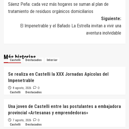
Sáenz Peña: cada vez más hogares se suman al plan de
de
tratamiento de residuos orgánicos domiciliarios
entradas
Siguiente:
El Impenetrable y el Bañado La Estrella invitan a vivir una
aventura inolvidable
Más historias
Castelli
Destacados
Interior
Se realiza en Castelli la XXX Jornadas Apícolas del
Impenetrable
8 agosto, 2026
0
Castelli
Destacados
Una joven de Castelli entre las postulantes a embajadora
provincial «Artesanas y emprendedoras»
7 agosto, 2026
0
Castelli
Destacados