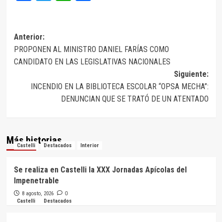
Navegación
Anterior:
PROPONEN AL MINISTRO DANIEL FARÍAS COMO
de
CANDIDATO EN LAS LEGISLATIVAS NACIONALES
entradas
Siguiente:
INCENDIO EN LA BIBLIOTECA ESCOLAR “OPSA MECHA”:
DENUNCIAN QUE SE TRATÓ DE UN ATENTADO
Más historias
Castelli
Destacados
Interior
Se realiza en Castelli la XXX Jornadas Apícolas del
Impenetrable
8 agosto, 2026
0
Castelli
Destacados