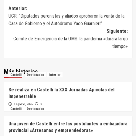
Navegación
Anterior:
UCR: “Diputados peronistas y aliados aprobaron la venta de la
de
Casa de Gobierno y el Autódromo Yaco Guarnieri”
entradas
Siguiente:
Comité de Emergencia de la OMS: la pandemia «durará largo
tiempo»
Más historias
Castelli
Destacados
Interior
Se realiza en Castelli la XXX Jornadas Apícolas del
Impenetrable
8 agosto, 2026
0
Castelli
Destacados
Una joven de Castelli entre las postulantes a embajadora
provincial «Artesanas y emprendedoras»