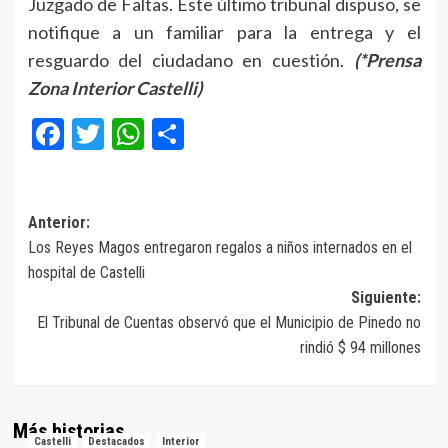
Juzgado de Faltas. Este último tribunal dispuso, se
notifique a un familiar para la entrega y el
resguardo del ciudadano en cuestión.
(*Prensa
Zona Interior Castelli)
Facebook
Twitter
WhatsApp
Compartir
Navegación
Anterior:
Los Reyes Magos entregaron regalos a niños internados en el
de
hospital de Castelli
entradas
Siguiente:
El Tribunal de Cuentas observó que el Municipio de Pinedo no
rindió $ 94 millones
Más historias
Castelli
Destacados
Interior