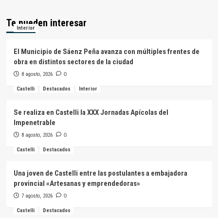
Te pueden interesar
Interior
El Municipio de Sáenz Peña avanza con múltiples frentes de
obra en distintos sectores de la ciudad
8 agosto, 2026
0
Castelli
Destacados
Interior
Se realiza en Castelli la XXX Jornadas Apícolas del
Impenetrable
8 agosto, 2026
0
Castelli
Destacados
Una joven de Castelli entre las postulantes a embajadora
provincial «Artesanas y emprendedoras»
7 agosto, 2026
0
Castelli
Destacados