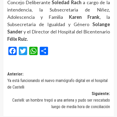
Concejo Deliberante
Soledad Rach
a cargo de la
intendencia, la Subsecretaria de Niñez,
Adolescencia y Familia
Karen Frank,
la
Subsecretaria de Igualdad y Género
Solange
Sander
y el Director del Hospital del Bicentenario
Félix Ruiz.
Facebook
Twitter
WhatsApp
Compartir
Navegación
Anterior:
Ya está funcionando el nuevo mamógrafo digital en el hospital
de
de Castelli
entradas
Siguiente:
Castelli: un hombre trepó a una antena y pudo ser rescatado
luego de media hora de conciliación