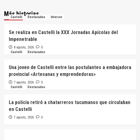
Más historias
Castelli
Destacados
Interior
Se realiza en Castelli la XXX Jornadas Apícolas del
Impenetrable
8 agosto, 2026
0
Castelli
Destacados
Una joven de Castelli entre las postulantes a embajadora
provincial «Artesanas y emprendedoras»
7 agosto, 2026
0
Castelli
Destacados
La policía retiró a chatarreros tucumanos que circulaban
en Castelli
7 agosto, 2026
0