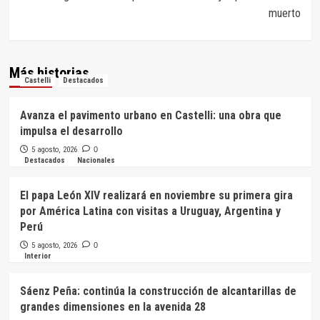
muerto
Más historias
Castelli
Destacados
Avanza el pavimento urbano en Castelli: una obra que
impulsa el desarrollo
5 agosto, 2026
0
Destacados
Nacionales
El papa León XIV realizará en noviembre su primera gira
por América Latina con visitas a Uruguay, Argentina y
Perú
5 agosto, 2026
0
Interior
Sáenz Peña: continúa la construcción de alcantarillas de
grandes dimensiones en la avenida 28