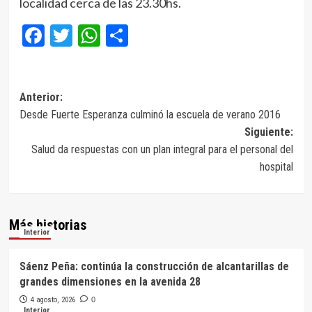
localidad cerca de las 23.30hs.
Facebook
Twitter
WhatsApp
Compartir
Navegación
Anterior:
Desde Fuerte Esperanza culminó la escuela de verano 2016
de
Siguiente:
entradas
Salud da respuestas con un plan integral para el personal del
hospital
Más historias
Interior
Sáenz Peña: continúa la construcción de alcantarillas de
grandes dimensiones en la avenida 28
4 agosto, 2026
0
Interior