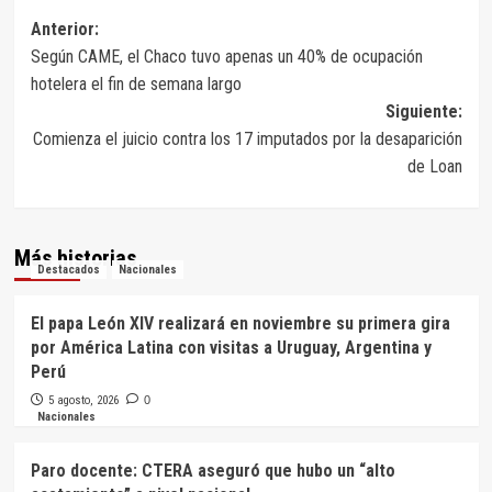
Navegación
Anterior:
Según CAME, el Chaco tuvo apenas un 40% de ocupación
de
hotelera el fin de semana largo
entradas
Siguiente:
Comienza el juicio contra los 17 imputados por la desaparición
de Loan
Más historias
Destacados
Nacionales
El papa León XIV realizará en noviembre su primera gira
por América Latina con visitas a Uruguay, Argentina y
Perú
5 agosto, 2026
0
Nacionales
Paro docente: CTERA aseguró que hubo un “alto