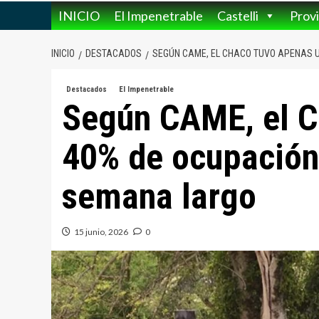
INICIO
El Impenetrable
Castelli
Provi
INICIO
DESTACADOS
SEGÚN CAME, EL CHACO TUVO APENAS U
Destacados
El Impenetrable
Según CAME, el C
40% de ocupación 
semana largo
15 junio, 2026
0