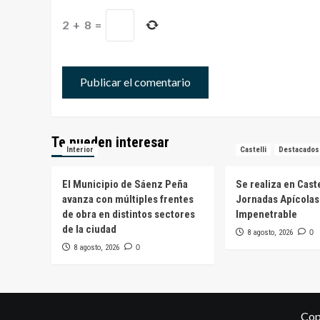
2
+
8
=
Te pueden interesar
Interior
Castelli
Destacados
El Municipio de Sáenz Peña
Se realiza en Caste
avanza con múltiples frentes
Jornadas Apícolas
de obra en distintos sectores
Impenetrable
de la ciudad
8 agosto, 2026
0
8 agosto, 2026
0
Cop