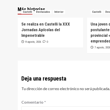
Más historias
Castelli
Destacados
Interior
Castelli
Des
Se realiza en Castelli la XXX
Una joven d
Jornadas Apícolas del
postulante
Impenetrable
provincial
emprended
8 agosto, 2026
0
7 agosto, 202
Deja una respuesta
Tu dirección de correo electrónico no será publicada.
Comentario
*