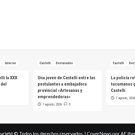
Interior
Castelli
Destacados
Castelli
Des
lli la XXX
Una joven de Castelli entre las
La policía re
 del
postulantes a embajadora
tucumanos q
provincial «Artesanas y
Castelli
emprendedoras»
7 agosto, 2026
7 agosto, 2026
0
yright © Todos los derechos reservados.
|
CoverNews
por AF the