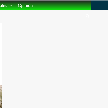
ales
Opinión