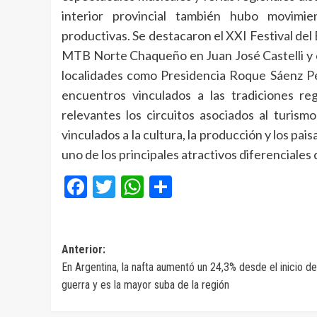
interior provincial también hubo movimie
productivas. Se destacaron el XXI Festival de
MTB Norte Chaqueño en Juan José Castelli y c
localidades como Presidencia Roque Sáenz 
encuentros vinculados a las tradiciones re
relevantes los circuitos asociados al turism
vinculados a la cultura, la producción y los p
uno de los principales atractivos diferenciales d
Facebook
Twitter
WhatsApp
Compartir
Navegación
Anterior:
En Argentina, la nafta aumentó un 24,3% desde el inicio de
de
guerra y es la mayor suba de la región
entradas