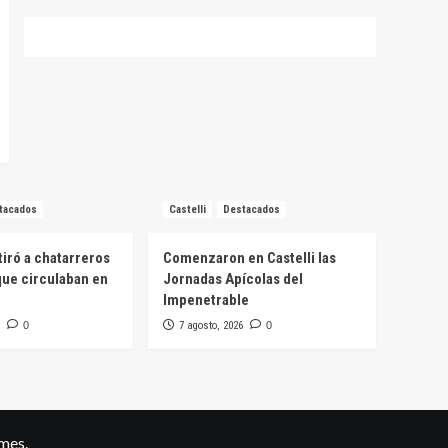
tacados
Castelli
Destacados
tiró a chatarreros
Comenzaron en Castelli las
ue circulaban en
Jornadas Apícolas del
Impenetrable
0
7 agosto, 2026
0
mes.