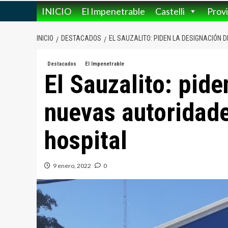
INICIO
El Impenetrable
Castelli
Provi
INICIO
DESTACADOS
EL SAUZALITO: PIDEN LA DESIGNACIÓN 
Destacados
El Impenetrable
El Sauzalito: pide
nuevas autoridade
hospital
9 enero, 2022
0