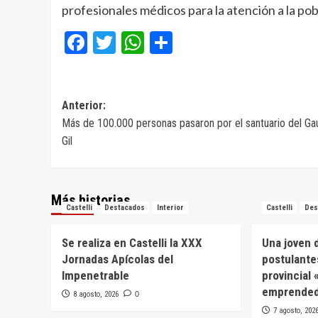
profesionales médicos para la atención a la pob
Facebook
Twitter
WhatsApp
Compartir
Navegación
Anterior:
Más de 100.000 personas pasaron por el santuario del Ga
de
Gil
entradas
Más historias
Castelli
Destacados
Interior
Castelli
Des
Se realiza en Castelli la XXX
Una joven d
Jornadas Apícolas del
postulante
Impenetrable
provincial
emprended
8 agosto, 2026
0
7 agosto, 202