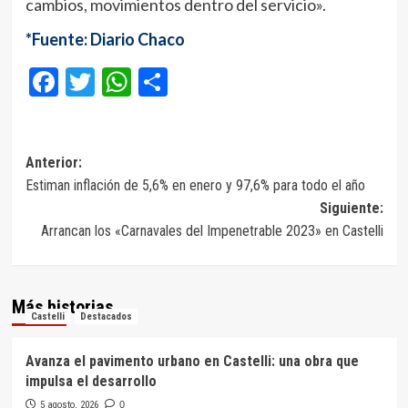
cambios, movimientos dentro del servicio».
*Fuente: Diario Chaco
Facebook
Twitter
WhatsApp
Compartir
Navegación
Anterior:
Estiman inflación de 5,6% en enero y 97,6% para todo el año
de
Siguiente:
entradas
Arrancan los «Carnavales del Impenetrable 2023» en Castelli
Más historias
Castelli
Destacados
Avanza el pavimento urbano en Castelli: una obra que
impulsa el desarrollo
5 agosto, 2026
0