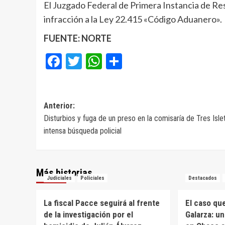
El Juzgado Federal de Primera Instancia de Re
infracción a la Ley 22.415 «Código Aduanero».
FUENTE: NORTE
Facebook
Twitter
WhatsApp
Compartir
Navegación
Anterior:
Disturbios y fuga de un preso en la comisaría de Tres Isle
de
intensa búsqueda policial
entradas
Más historias
Judiciales
Policiales
Destacados
La fiscal Pacce seguirá al frente
El caso qu
de la investigación por el
Galarza: u